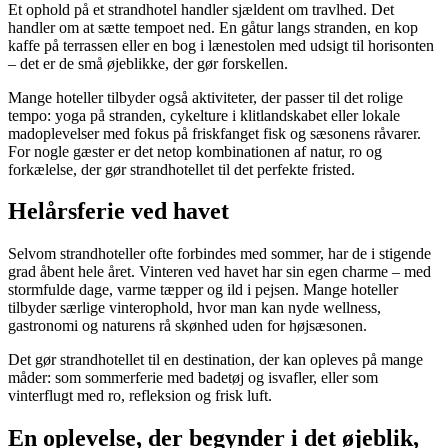
Et ophold på et strandhotel handler sjældent om travlhed. Det
handler om at sætte tempoet ned. En gåtur langs stranden, en kop
kaffe på terrassen eller en bog i lænestolen med udsigt til horisonten
– det er de små øjeblikke, der gør forskellen.
Mange hoteller tilbyder også aktiviteter, der passer til det rolige
tempo: yoga på stranden, cykelture i klitlandskabet eller lokale
madoplevelser med fokus på friskfanget fisk og sæsonens råvarer.
For nogle gæster er det netop kombinationen af natur, ro og
forkælelse, der gør strandhotellet til det perfekte fristed.
Helårsferie ved havet
Selvom strandhoteller ofte forbindes med sommer, har de i stigende
grad åbent hele året. Vinteren ved havet har sin egen charme – med
stormfulde dage, varme tæpper og ild i pejsen. Mange hoteller
tilbyder særlige vinterophold, hvor man kan nyde wellness,
gastronomi og naturens rå skønhed uden for højsæsonen.
Det gør strandhotellet til en destination, der kan opleves på mange
måder: som sommerferie med badetøj og isvafler, eller som
vinterflugt med ro, refleksion og frisk luft.
En oplevelse, der begynder i det øjeblik,