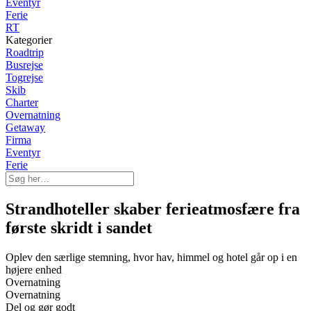
Eventyr
Ferie
RT
Kategorier
Roadtrip
Busrejse
Togrejse
Skib
Charter
Overnatning
Getaway
Firma
Eventyr
Ferie
Strandhoteller skaber ferieatmosfære fra
første skridt i sandet
Oplev den særlige stemning, hvor hav, himmel og hotel går op i en
højere enhed
Overnatning
Overnatning
Del og gør godt