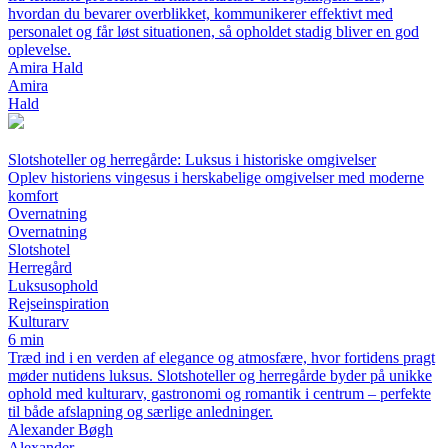
hvordan du bevarer overblikket, kommunikerer effektivt med
personalet og får løst situationen, så opholdet stadig bliver en god
oplevelse.
Amira Hald
Amira
Hald
Slotshoteller og herregårde: Luksus i historiske omgivelser
Oplev historiens vingesus i herskabelige omgivelser med moderne
komfort
Overnatning
Overnatning
Slotshotel
Herregård
Luksusophold
Rejseinspiration
Kulturarv
6 min
Træd ind i en verden af elegance og atmosfære, hvor fortidens pragt
møder nutidens luksus. Slotshoteller og herregårde byder på unikke
ophold med kulturarv, gastronomi og romantik i centrum – perfekte
til både afslapning og særlige anledninger.
Alexander Bøgh
Alexander