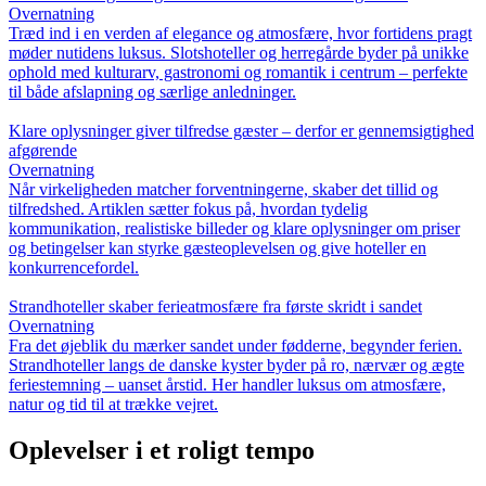
Overnatning
Træd ind i en verden af elegance og atmosfære, hvor fortidens pragt
møder nutidens luksus. Slotshoteller og herregårde byder på unikke
ophold med kulturarv, gastronomi og romantik i centrum – perfekte
til både afslapning og særlige anledninger.
Klare oplysninger giver tilfredse gæster – derfor er gennemsigtighed
afgørende
Overnatning
Når virkeligheden matcher forventningerne, skaber det tillid og
tilfredshed. Artiklen sætter fokus på, hvordan tydelig
kommunikation, realistiske billeder og klare oplysninger om priser
og betingelser kan styrke gæsteoplevelsen og give hoteller en
konkurrencefordel.
Strandhoteller skaber ferieatmosfære fra første skridt i sandet
Overnatning
Fra det øjeblik du mærker sandet under fødderne, begynder ferien.
Strandhoteller langs de danske kyster byder på ro, nærvær og ægte
feriestemning – uanset årstid. Her handler luksus om atmosfære,
natur og tid til at trække vejret.
Oplevelser i et roligt tempo