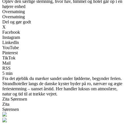
Oplev den særlige stemning, hvor hav, himmel og hotel går op i en
højere enhed
Overnatning
Overnatning
Del og gør godt
X
Facebook
Instagram
LinkedIn
YouTube
Pinterest
TikTok
Mail
RSS
5 min
Fra det øjeblik du mærker sandet under fødderne, begynder ferien.
Strandhoteller langs de danske kyster byder på ro, nærvær og ægte
feriestemning – uanset årstid. Her handler luksus om atmosfære,
natur og tid til at trække vejret.
Zita Sørensen
Zita
Sørensen