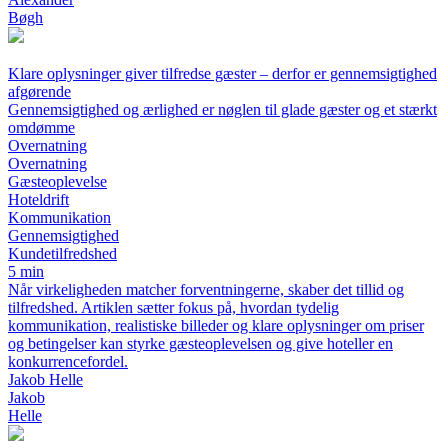
Bøgh
Klare oplysninger giver tilfredse gæster – derfor er gennemsigtighed
afgørende
Gennemsigtighed og ærlighed er nøglen til glade gæster og et stærkt
omdømme
Overnatning
Overnatning
Gæsteoplevelse
Hoteldrift
Kommunikation
Gennemsigtighed
Kundetilfredshed
5 min
Når virkeligheden matcher forventningerne, skaber det tillid og
tilfredshed. Artiklen sætter fokus på, hvordan tydelig
kommunikation, realistiske billeder og klare oplysninger om priser
og betingelser kan styrke gæsteoplevelsen og give hoteller en
konkurrencefordel.
Jakob Helle
Jakob
Helle