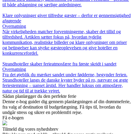
til både afslapning og særlige anledninger.
Klare oplysninger giver tilfredse gæster – derfor er gennemsigtighed
afgørende
Overnatning
Når virkeligheden matcher forventningerne, skaber det tillid og
tilfredshed. Artiklen sætter fokus på, hvordan tydelig
kommunikation, realistiske billeder og klare oplysninger om priser
og betingelser kan styrke gæsteoplevelsen og give hoteller en
konkurrencefordel.
Strandhoteller skaber ferieatmosfære fra første skridt i sandet
Overnatning
Fra det øjeblik du mærker sandet under fødderne, begynder ferien.
Strandhoteller langs de danske kyster byder på ro, nærvær og ægte
feriestemning – uanset årstid. Her handler luksus om atmosfære,
natur og tid til at trække vejret.
Sådan planlægger du den perfekte ferie
Denne e-bog guider dig gennem planlægningen af din drømmeferie,
fra valg af destination til budgetlægning. Få tips til, hvordan du
undgår stress og sikrer en problemfri rejse.
Få e-bogen
Tilmeld dig vores nyhedsbrev