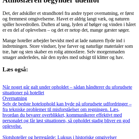
Atmosfæren begynder udenfor
Det, der adskiller et strandhotel fra andre typer overnatning, er først
og fremmest omgivelserne. Havet er aldrig langt væk, og naturen
spiller hovedrollen. Duften af tang, lyden af bølger og vinden i håret
er en del af oplevelsen – og det er netop det, mange gæster søger.
Mange hoteller arbejder bevidst med at lade naturen flyde ind i
indretningen. Store vinduer, lyse farver og naturlige materialer som
træ, hør og sten skaber en rolig atmosfære. Selv morgenmaden
smager anderledes, når den nydes med udsigt til klitter og hav.
Læs også:
Når noget går galt under opholdet – sådan håndterer du uforudsete
situationer på hotellet
Overnatning
Selv de bedste hotelophold kan byde på uforudsete udfordringer –
fra tekniske problemer til misforståelser om regningen. Læs,
hvordan du bevarer overblikket, kommunikerer effektivt med
personalet og får løst situationen, så opholdet stadig bliver en god
oplevelse.
Slotshoteller og herregårde: Luksus i historiske omgivelser