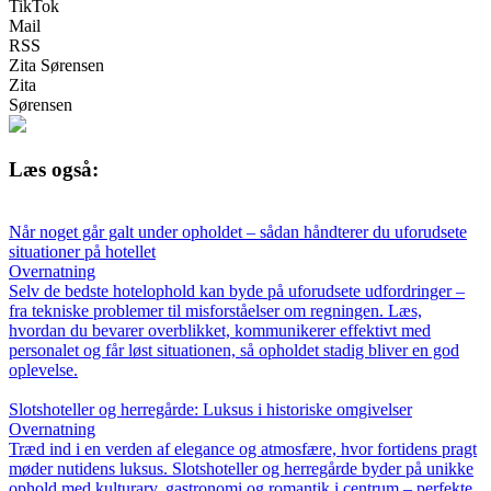
TikTok
Mail
RSS
Zita Sørensen
Zita
Sørensen
Læs også:
Når noget går galt under opholdet – sådan håndterer du uforudsete
situationer på hotellet
Overnatning
Selv de bedste hotelophold kan byde på uforudsete udfordringer –
fra tekniske problemer til misforståelser om regningen. Læs,
hvordan du bevarer overblikket, kommunikerer effektivt med
personalet og får løst situationen, så opholdet stadig bliver en god
oplevelse.
Slotshoteller og herregårde: Luksus i historiske omgivelser
Overnatning
Træd ind i en verden af elegance og atmosfære, hvor fortidens pragt
møder nutidens luksus. Slotshoteller og herregårde byder på unikke
ophold med kulturarv, gastronomi og romantik i centrum – perfekte