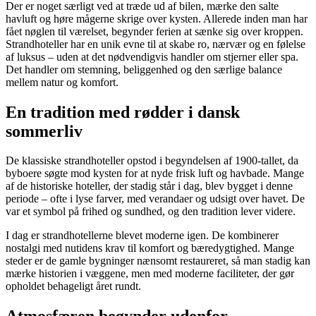
Der er noget særligt ved at træde ud af bilen, mærke den salte
havluft og høre mågerne skrige over kysten. Allerede inden man har
fået nøglen til værelset, begynder ferien at sænke sig over kroppen.
Strandhoteller har en unik evne til at skabe ro, nærvær og en følelse
af luksus – uden at det nødvendigvis handler om stjerner eller spa.
Det handler om stemning, beliggenhed og den særlige balance
mellem natur og komfort.
En tradition med rødder i dansk
sommerliv
De klassiske strandhoteller opstod i begyndelsen af 1900-tallet, da
byboere søgte mod kysten for at nyde frisk luft og havbade. Mange
af de historiske hoteller, der stadig står i dag, blev bygget i denne
periode – ofte i lyse farver, med verandaer og udsigt over havet. De
var et symbol på frihed og sundhed, og den tradition lever videre.
I dag er strandhotellerne blevet moderne igen. De kombinerer
nostalgi med nutidens krav til komfort og bæredygtighed. Mange
steder er de gamle bygninger nænsomt restaureret, så man stadig kan
mærke historien i væggene, men med moderne faciliteter, der gør
opholdet behageligt året rundt.