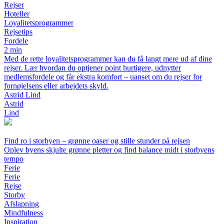
Rejser
Hoteller
Loyalitetsprogrammer
Rejsetips
Fordele
2 min
Med de rette loyalitetsprogrammer kan du få langt mere ud af dine
rejser. Lær hvordan du optjener point hurtigere, udnytter
medlemsfordele og får ekstra komfort – uanset om du rejser for
fornøjelsens eller arbejdets skyld.
Astrid Lind
Astrid
Lind
Find ro i storbyen – grønne oaser og stille stunder på rejsen
Oplev byens skjulte grønne pletter og find balance midt i storbyens
tempo
Ferie
Ferie
Rejse
Storby
Afslapning
Mindfulness
Inspiration