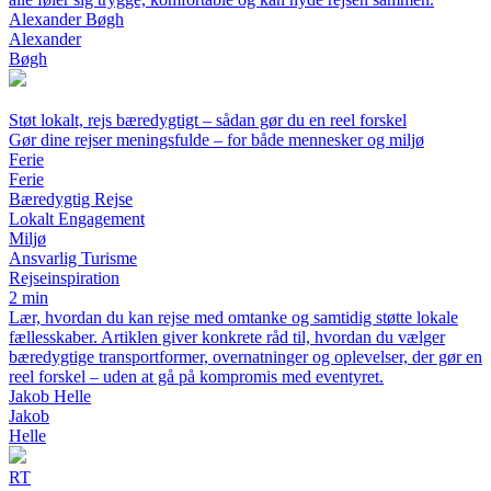
Alexander Bøgh
Alexander
Bøgh
Støt lokalt, rejs bæredygtigt – sådan gør du en reel forskel
Gør dine rejser meningsfulde – for både mennesker og miljø
Ferie
Ferie
Bæredygtig Rejse
Lokalt Engagement
Miljø
Ansvarlig Turisme
Rejseinspiration
2 min
Lær, hvordan du kan rejse med omtanke og samtidig støtte lokale
fællesskaber. Artiklen giver konkrete råd til, hvordan du vælger
bæredygtige transportformer, overnatninger og oplevelser, der gør en
reel forskel – uden at gå på kompromis med eventyret.
Jakob Helle
Jakob
Helle
RT