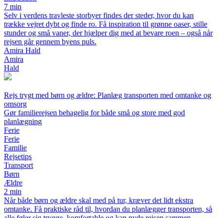
7 min
Selv i verdens travleste storbyer findes der steder, hvor du kan
trække vejret dybt og finde ro. Få inspiration til grønne oaser, stille
stunder og små vaner, der hjælper dig med at bevare roen – også når
rejsen går gennem byens puls.
Amira Hald
Amira
Hald
Rejs trygt med børn og ældre: Planlæg transporten med omtanke og
omsorg
Gør familierejsen behagelig for både små og store med god
planlægning
Ferie
Ferie
Familie
Rejsetips
Transport
Børn
Ældre
2 min
Når både børn og ældre skal med på tur, kræver det lidt ekstra
omtanke. Få praktiske råd til, hvordan du planlægger transporten, så
alle føler sig trygge, komfortable og kan nyde rejsen sammen.