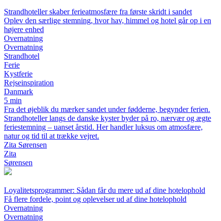
Strandhoteller skaber ferieatmosfære fra første skridt i sandet
Oplev den særlige stemning, hvor hav, himmel og hotel går op i en
højere enhed
Overnatning
Overnatning
Strandhotel
Ferie
Kystferie
Rejseinspiration
Danmark
5 min
Fra det øjeblik du mærker sandet under fødderne, begynder ferien.
Strandhoteller langs de danske kyster byder på ro, nærvær og ægte
feriestemning – uanset årstid. Her handler luksus om atmosfære,
natur og tid til at trække vejret.
Zita Sørensen
Zita
Sørensen
Loyalitetsprogrammer: Sådan får du mere ud af dine hotelophold
Få flere fordele, point og oplevelser ud af dine hotelophold
Overnatning
Overnatning