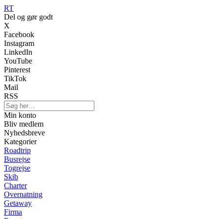
RT
Del og gør godt
X
Facebook
Instagram
LinkedIn
YouTube
Pinterest
TikTok
Mail
RSS
Min konto
Bliv medlem
Nyhedsbreve
Kategorier
Roadtrip
Busrejse
Togrejse
Skib
Charter
Overnatning
Getaway
Firma