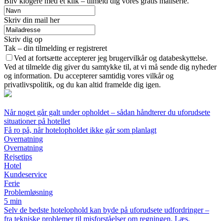
Bliv klogere med et klik – tilmeld dig vores gratis mailserie.
Skriv din mail her
Skriv dig op
Tak – din tilmelding er registreret
Ved at fortsætte accepterer jeg brugervilkår og databeskyttelse.
Ved at tilmelde dig giver du samtykke til, at vi må sende dig nyheder
og information. Du accepterer samtidig vores vilkår og
privatlivspolitik, og du kan altid framelde dig igen.
Når noget går galt under opholdet – sådan håndterer du uforudsete
situationer på hotellet
Få ro på, når hotelopholdet ikke går som planlagt
Overnatning
Overnatning
Rejsetips
Hotel
Kundeservice
Ferie
Problemløsning
5 min
Selv de bedste hotelophold kan byde på uforudsete udfordringer –
fra tekniske problemer til misforståelser om regningen. Læs,