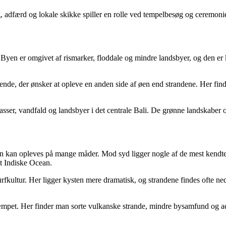
 adfærd og lokale skikke spiller en rolle ved tempelbesøg og ceremonier
e. Byen er omgivet af rismarker, floddale og mindre landsbyer, og den e
ende, der ønsker at opleve en anden side af øen end strandene. Her finde
asser, vandfald og landsbyer i det centrale Bali. De grønne landskaber
at øen kan opleves på mange måder. Mod syd ligger nogle af de mest ken
et Indiske Ocean.
rfkultur. Her ligger kysten mere dramatisk, og strandene findes ofte ned
fdæmpet. Her finder man sorte vulkanske strande, mindre bysamfund og a