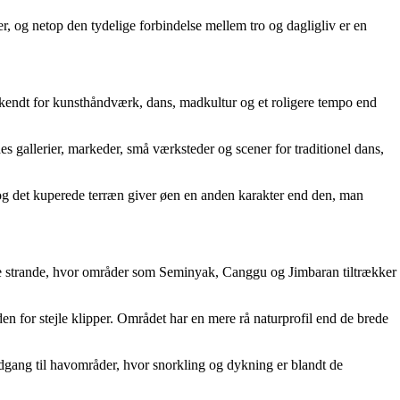
, og netop den tydelige forbindelse mellem tro og dagligliv er en
r kendt for kunsthåndværk, dans, madkultur og et roligere tempo end
s gallerier, markeder, små værksteder og scener for traditionel dans,
 og det kuperede terræn giver øen en anden karakter end den, man
dte strande, hvor områder som Seminyak, Canggu og Jimbaran tiltrækker
en for stejle klipper. Området har en mere rå naturprofil end de brede
dgang til havområder, hvor snorkling og dykning er blandt de