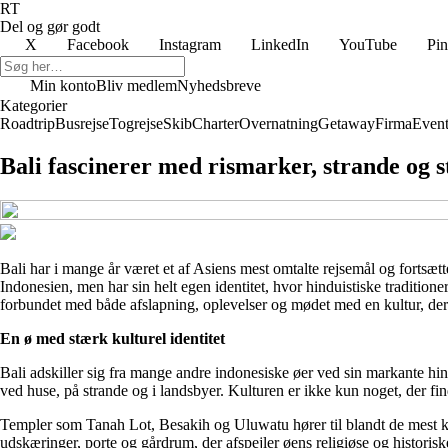
RT
Del og gør godt
X
Facebook
Instagram
LinkedIn
YouTube
Pin
Min konto
Bliv medlem
Nyhedsbreve
Kategorier
Roadtrip
Busrejse
Togrejse
Skib
Charter
Overnatning
Getaway
Firma
Event
Bali fascinerer med rismarker, strande og 
Bali har i mange år været et af Asiens mest omtalte rejsemål og fortsæt
Indonesien, men har sin helt egen identitet, hvor hinduistiske tradition
forbundet med både afslapning, oplevelser og mødet med en kultur, der er
En ø med stærk kulturel identitet
Bali adskiller sig fra mange andre indonesiske øer ved sin markante hi
ved huse, på strande og i landsbyer. Kulturen er ikke kun noget, der f
Templer som Tanah Lot, Besakih og Uluwatu hører til blandt de mest ken
udskæringer, porte og gårdrum, der afspejler øens religiøse og historiske