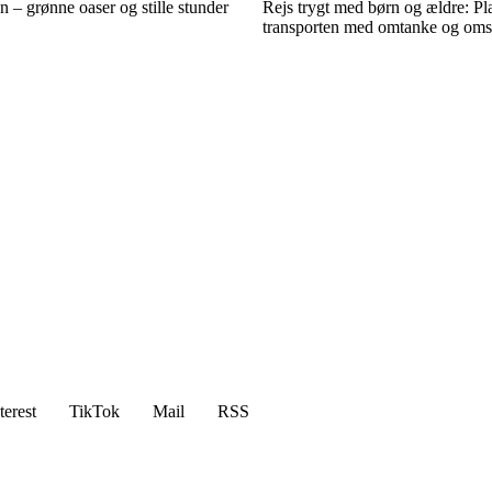
n – grønne oaser og stille stunder
Rejs trygt med børn og ældre: P
transporten med omtanke og om
terest
TikTok
Mail
RSS