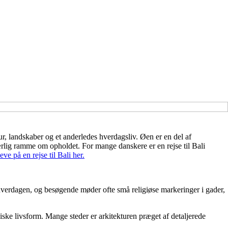
ur, landskaber og et anderledes hverdagsliv. Øen er en del af
særlig ramme om opholdet. For mange danskere er en rejse til Bali
ve på en rejse til Bali her.
f hverdagen, og besøgende møder ofte små religiøse markeringer i gader,
ske livsform. Mange steder er arkitekturen præget af detaljerede