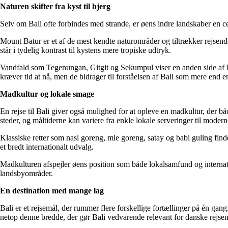
Naturen skifter fra kyst til bjerg
Selv om Bali ofte forbindes med strande, er øens indre landskaber en cen
Mount Batur er et af de mest kendte naturområder og tiltrækker rejsen
står i tydelig kontrast til kystens mere tropiske udtryk.
Vandfald som Tegenungan, Gitgit og Sekumpul viser en anden side af Bal
kræver tid at nå, men de bidrager til forståelsen af Bali som mere end en
Madkultur og lokale smage
En rejse til Bali giver også mulighed for at opleve en madkultur, der b
steder, og måltiderne kan variere fra enkle lokale serveringer til modern
Klassiske retter som nasi goreng, mie goreng, satay og babi guling fin
et bredt internationalt udvalg.
Madkulturen afspejler øens position som både lokalsamfund og internatio
landsbyområder.
En destination med mange lag
Bali er et rejsemål, der rummer flere forskellige fortællinger på én g
netop denne bredde, der gør Bali vedvarende relevant for danske rejse