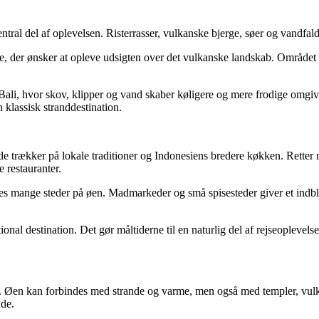
tral del af oplevelsen. Risterrasser, vulkanske bjerge, søer og vandfald 
de, der ønsker at opleve udsigten over det vulkanske landskab. Området
i, hvor skov, klipper og vand skaber køligere og mere frodige omgivels
 klassisk stranddestination.
åde trækker på lokale traditioner og Indonesiens bredere køkken. Retter 
e restauranter.
des mange steder på øen. Madmarkeder og små spisesteder giver et indbl
nal destination. Det gør måltiderne til en naturlig del af rejseoplevel
ang. Øen kan forbindes med strande og varme, men også med templer, vul
nde.