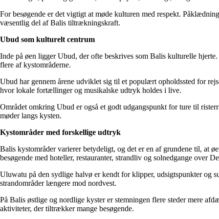
For besøgende er det vigtigt at møde kulturen med respekt. Påklædning,
væsentlig del af Balis tiltrækningskraft.
Ubud som kulturelt centrum
Inde på øen ligger Ubud, der ofte beskrives som Balis kulturelle hjert
flere af kystområderne.
Ubud har gennem årene udviklet sig til et populært opholdssted for rejs
hvor lokale fortællinger og musikalske udtryk holdes i live.
Området omkring Ubud er også et godt udgangspunkt for ture til risterr
møder langs kysten.
Kystområder med forskellige udtryk
Balis kystområder varierer betydeligt, og det er en af grundene til, 
besøgende med hoteller, restauranter, strandliv og solnedgange over D
Uluwatu på den sydlige halvø er kendt for klipper, udsigtspunkter og su
strandområder længere mod nordvest.
På Balis østlige og nordlige kyster er stemningen flere steder mere a
aktiviteter, der tiltrækker mange besøgende.