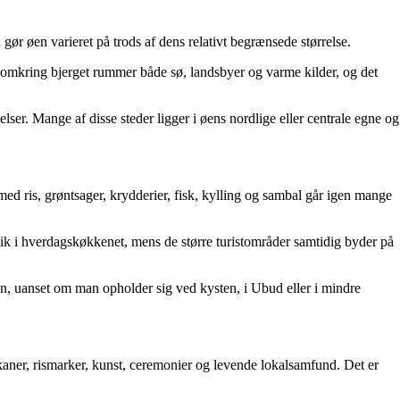
gør øen varieret på trods af dens relativt begrænsede størrelse.
 omkring bjerget rummer både sø, landsbyer og varme kilder, og det
er. Mange af disse steder ligger i øens nordlige eller centrale egne og
med ris, grøntsager, krydderier, fisk, kylling og sambal går igen mange
ik i hverdagskøkkenet, mens de større turistområder samtidig byder på
sen, uanset om man opholder sig ved kysten, i Ubud eller i mindre
kaner, rismarker, kunst, ceremonier og levende lokalsamfund. Det er