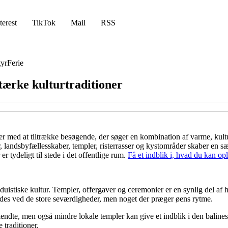
terest
TikTok
Mail
RSS
yr
Ferie
stærke kulturtraditioner
ter med at tiltrække besøgende, der søger en kombination af varme, kult
er, landsbyfællesskaber, templer, risterrasser og kystområder skaber en 
 tydeligt til stede i det offentlige rum.
Få et indblik i, hvad du kan ople
nduistiske kultur. Templer, offergaver og ceremonier er en synlig del a
indes ved de store seværdigheder, men noget der præger øens rytme.
dte, men også mindre lokale templer kan give et indblik i den balinesi
 traditioner.