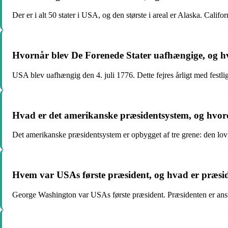
Der er i alt 50 stater i USA, og den største i areal er Alaska. Califo
Hvornår blev De Forenede Stater uafhængige, og hv
USA blev uafhængig den 4. juli 1776. Dette fejres årligt med festli
Hvad er det amerikanske præsidentsystem, og hvor
Det amerikanske præsidentsystem er opbygget af tre grene: den lo
Hvem var USAs første præsident, og hvad er præside
George Washington var USAs første præsident. Præsidenten er ansva