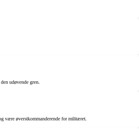
r den udøvende gren.
k og være øverstkommanderende for militæret.