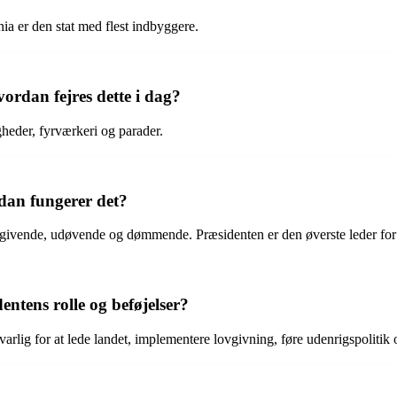
rnia er den stat med flest indbyggere.
ordan fejres dette i dag?
gheder, fyrværkeri og parader.
dan fungerer det?
vgivende, udøvende og dømmende. Præsidenten er den øverste leder fo
ntens rolle og beføjelser?
rlig for at lede landet, implementere lovgivning, føre udenrigspoliti