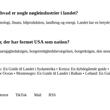
hvad er nogle nøgleindustrier i landet?
ologi, finans, bilproduktion, landbrug og energi. Landet har en betyd
der, der har formet USA som nation?
fhængighedskrigen, borgerrettighedsbevægelsen, borgerkrigen, den stor
: En Guide til Landet i Sydamerika
•
Kenya: En dybdegående guide
•
ke Ocean
•
Montenegro: En Guide til Landet i Balkan
•
Letland: En Gui
terest
TikTok
Mail
RSS