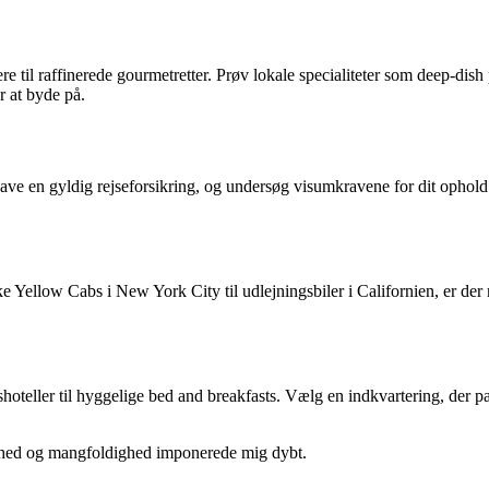
re til raffinerede gourmetretter. Prøv lokale specialiteter som deep-di
r at byde på.
at have en gyldig rejseforsikring, og undersøg visumkravene for dit oph
ke Yellow Cabs i New York City til udlejningsbiler i Californien, er de
oteller til hyggelige bed and breakfasts. Vælg en indkvartering, der pass
ønhed og mangfoldighed imponerede mig dybt.