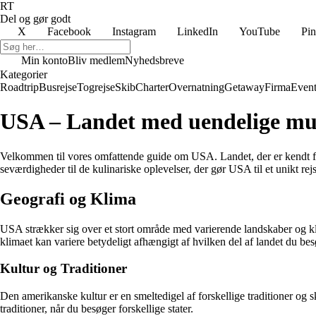
RT
Del og gør godt
X
Facebook
Instagram
LinkedIn
YouTube
Pin
Min konto
Bliv medlem
Nyhedsbreve
Kategorier
Roadtrip
Busrejse
Togrejse
Skib
Charter
Overnatning
Getaway
Firma
Event
USA – Landet med uendelige mu
Velkommen til vores omfattende guide om USA. Landet, der er kendt for s
seværdigheder til de kulinariske oplevelser, der gør USA til et unikt rej
Geografi og Klima
USA strækker sig over et stort område med varierende landskaber og kl
klimaet kan variere betydeligt afhængigt af hvilken del af landet du bes
Kultur og Traditioner
Den amerikanske kultur er en smeltedigel af forskellige traditioner og s
traditioner, når du besøger forskellige stater.