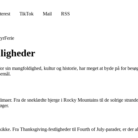
terest
TikTok
Mail
RSS
yr
Ferie
ligheder
in mangfoldighed, kultur og historie, har meget at byde på for besøgend
semål.
imaer. Fra de sneklædte bjerge i Rocky Mountains til de solrige strand
øger.
kikke. Fra Thanksgiving-festligheder til Fourth of July-parader, er der a