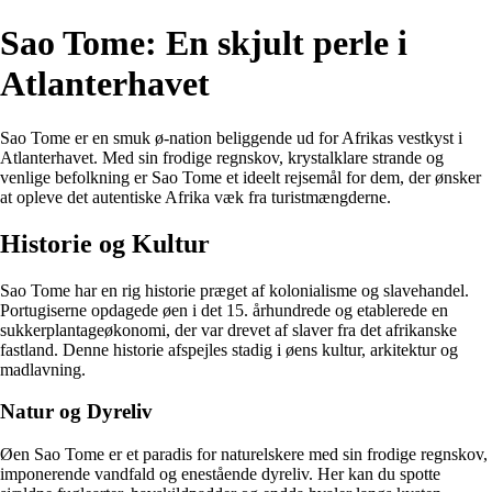
Sao Tome: En skjult perle i
Atlanterhavet
Sao Tome er en smuk ø-nation beliggende ud for Afrikas vestkyst i
Atlanterhavet. Med sin frodige regnskov, krystalklare strande og
venlige befolkning er Sao Tome et ideelt rejsemål for dem, der ønsker
at opleve det autentiske Afrika væk fra turistmængderne.
Historie og Kultur
Sao Tome har en rig historie præget af kolonialisme og slavehandel.
Portugiserne opdagede øen i det 15. århundrede og etablerede en
sukkerplantageøkonomi, der var drevet af slaver fra det afrikanske
fastland. Denne historie afspejles stadig i øens kultur, arkitektur og
madlavning.
Natur og Dyreliv
Øen Sao Tome er et paradis for naturelskere med sin frodige regnskov,
imponerende vandfald og enestående dyreliv. Her kan du spotte