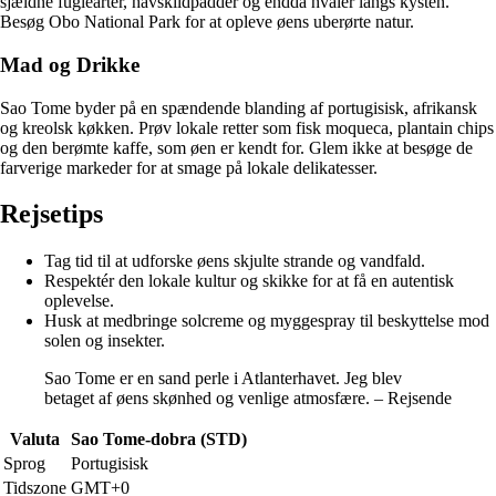
sjældne fuglearter, havskildpadder og endda hvaler langs kysten.
Besøg Obo National Park for at opleve øens uberørte natur.
Mad og Drikke
Sao Tome byder på en spændende blanding af portugisisk, afrikansk
og kreolsk køkken. Prøv lokale retter som fisk moqueca, plantain chips
og den berømte kaffe, som øen er kendt for. Glem ikke at besøge de
farverige markeder for at smage på lokale delikatesser.
Rejsetips
Tag tid til at udforske øens skjulte strande og vandfald.
Respektér den lokale kultur og skikke for at få en autentisk
oplevelse.
Husk at medbringe solcreme og myggespray til beskyttelse mod
solen og insekter.
Sao Tome er en sand perle i Atlanterhavet. Jeg blev
betaget af øens skønhed og venlige atmosfære. – Rejsende
Valuta
Sao Tome-dobra (STD)
Sprog
Portugisisk
Tidszone
GMT+0