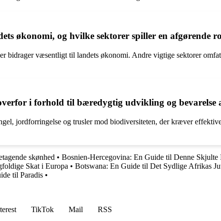
ets økonomi, og hvilke sektorer spiller en afgørende r
der bidrager væsentligt til landets økonomi. Andre vigtige sektorer omfa
verfor i forhold til bæredygtig udvikling og bevarelse 
l, jordforringelse og trusler mod biodiversiteten, der kræver effektiv
betagende skønhed
•
Bosnien-Hercegovina: En Guide til Denne Skjulte 
foldige Skat i Europa
•
Botswana: En Guide til Det Sydlige Afrikas Ju
de til Paradis
•
terest
TikTok
Mail
RSS