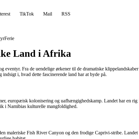
terest
TikTok
Mail
RSS
yr
Ferie
ke Land i Afrika
r og eventyr. Fra de uendelige ørkener til de dramatiske klippelandskabe
 indsigt i, hvad dette fascinerende land har at byde på.
mer, europæisk kolonisering og uafhængighedskamp. Landet har en rig kul
lik i Namibias kulturelle mangfoldighed.
en maleriske Fish River Canyon og den frodige Caprivi-stribe. Landet
urlige habitat.