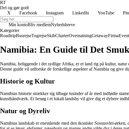
RT
Del og gør godt
X
Facebook
Instagram
LinkedIn
YouTube
Pin
Min konto
Bliv medlem
Nyhedsbreve
Kategorier
Roadtrip
Busrejse
Togrejse
Skib
Charter
Overnatning
Getaway
Firma
Event
Namibia: En Guide til Det Smuk
Namibia, beliggende i det sydlige Afrika, er et land rig på kultur, natu
Denne guide vil udforske de forskellige aspekter af Namibia og give dig
Historie og Kultur
Namibias historie strækker sig tilbage tusinder af år med indfødte stam
kunsthåndværk. Et besøg i et lokalt landsby vil give dig et dybere indb
Natur og Dyreliv
Namibias landskab er enestående med den ikoniske Sossusvlei-ørken, d
for at se løver, elefanter, næsehorn og mange andre vilde dyr i deres nat