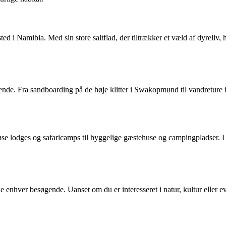
d i Namibia. Med sin store saltflad, der tiltrækker et væld af dyreliv, h
ende. Fra sandboarding på de høje klitter i Swakopmund til vandreture 
øse lodges og safaricamps til hyggelige gæstehuse og campingpladser. L
le enhver besøgende. Uanset om du er interesseret i natur, kultur eller ev