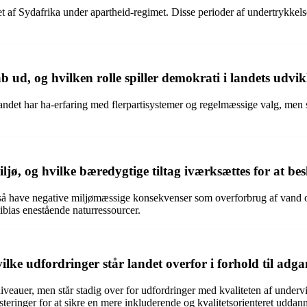
et af Sydafrika under apartheid-regimet. Disse perioder af undertrykkel
ud, og hvilken rolle spiller demokrati i landets udvik
ndet har ha-erfaring med flerpartisystemer og regelmæssige valg, men s
, og hvilke bæredygtige tiltag iværksættes for at bes
så have negative miljømæssige konsekvenser som overforbrug af vand o
ibias enestående naturressourcer.
ke udfordringer står landet overfor i forhold til adga
niveauer, men står stadig over for udfordringer med kvaliteten af underv
eringer for at sikre en mere inkluderende og kvalitetsorienteret uddanne