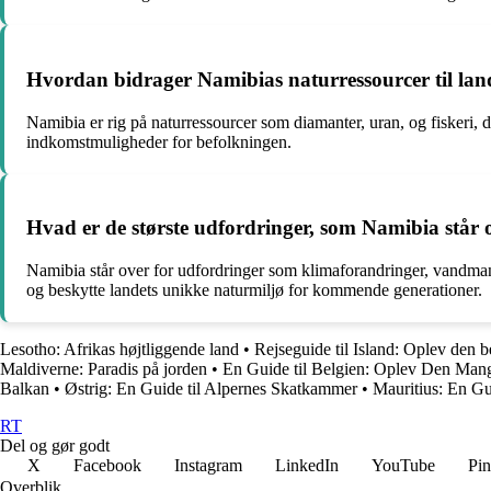
Hvordan bidrager Namibias naturressourcer til land
Namibia er rig på naturressourcer som diamanter, uran, og fiskeri, 
indkomstmuligheder for befolkningen.
Hvad er de største udfordringer, som Namibia står o
Namibia står over for udfordringer som klimaforandringer, vandmange
og beskytte landets unikke naturmiljø for kommende generationer.
Lesotho: Afrikas højtliggende land
•
Rejseguide til Island: Oplev den 
Maldiverne: Paradis på jorden
•
En Guide til Belgien: Oplev Den Mang
Balkan
•
Østrig: En Guide til Alpernes Skatkammer
•
Mauritius: En Gui
RT
Del og gør godt
X
Facebook
Instagram
LinkedIn
YouTube
Pin
Overblik