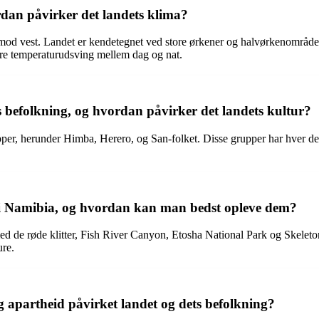
dan påvirker det landets klima?
 mod vest. Landet er kendetegnet ved store ørkener og halvørkenområder, 
re temperaturudsving mellem dag og nat.
befolkning, og hvordan påvirker det landets kultur?
er, herunder Himba, Herero, og San-folket. Disse grupper har hver dere
 i Namibia, og hvordan kan man bedst opleve dem?
ed de røde klitter, Fish River Canyon, Etosha National Park og Skelet
ure.
 apartheid påvirket landet og dets befolkning?