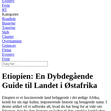
Eventyr
Ferie
RT
Kategorier
Roadtrip
Busrejse
Togrejse
Skib
Charter
Overnatning
Getaway
Firma
Eventyr
Ferie
Etiopien: En Dybdegående
Guide til Landet i Østafrika
Etiopien er et fascinerende land beliggende i det østlige Afrika,
kendt for sin rige kultur, imponerende historie og betagende natur. I
denne artikel vil vi udforske alt, hvad du har brug for at vide om
Etiopien, lige fra dets historie og kultur til dets smukke landskaber