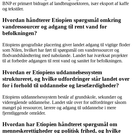
BNP er primært bidraget af landbrugssektoren, især eksport af kaffe
og tekstiler.
Hvordan håndterer Etiopien spørgsmål omkring
vandressourcer og adgang til rent vand for
befolkningen?
Etiopiens geografiske placering giver landet adgang til vigtige floder
som Nilen, hvilket har ført til spørgsmål om vandressourcer og
flodvandshåndtering med nabolande. Landet har iværksat projekter
til at forbedre adgangen til rent vand og sanitet for befolkningen.
Hvordan er Etiopiens uddannelsessystem
struktureret, og hvilke udfordringer står landet over
for i forhold til uddannelse og læsefærdigheder?
Etiopiens uddannelsessystem består af grundskole, sekundær og
videregående uddannelse. Landet står over for udfordringer såsom
mangel på ressourcer, lærere og adgang til uddannelse i mere
fjerntliggende områder.
Hvordan har Etiopien håndteret spørgsmål om
menneskerettigheder og politisk frihed, og hvilke