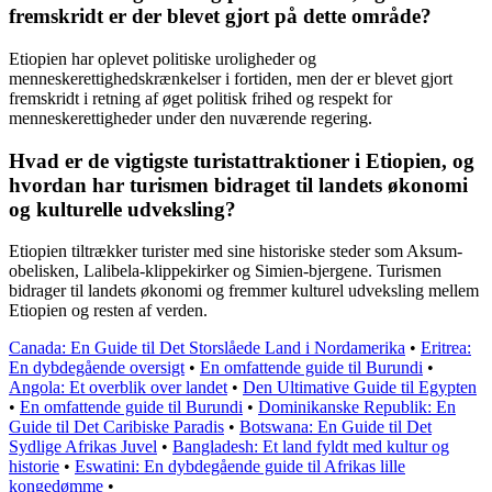
fremskridt er der blevet gjort på dette område?
Etiopien har oplevet politiske uroligheder og
menneskerettighedskrænkelser i fortiden, men der er blevet gjort
fremskridt i retning af øget politisk frihed og respekt for
menneskerettigheder under den nuværende regering.
Hvad er de vigtigste turistattraktioner i Etiopien, og
hvordan har turismen bidraget til landets økonomi
og kulturelle udveksling?
Etiopien tiltrækker turister med sine historiske steder som Aksum-
obelisken, Lalibela-klippekirker og Simien-bjergene. Turismen
bidrager til landets økonomi og fremmer kulturel udveksling mellem
Etiopien og resten af verden.
Canada: En Guide til Det Storslåede Land i Nordamerika
•
Eritrea:
En dybdegående oversigt
•
En omfattende guide til Burundi
•
Angola: Et overblik over landet
•
Den Ultimative Guide til Egypten
•
En omfattende guide til Burundi
•
Dominikanske Republik: En
Guide til Det Caribiske Paradis
•
Botswana: En Guide til Det
Sydlige Afrikas Juvel
•
Bangladesh: Et land fyldt med kultur og
historie
•
Eswatini: En dybdegående guide til Afrikas lille
kongedømme
•