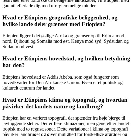
festivaler eller udforske de betagende landskaber, vil Etiopien med
garanti efterlade dig med uforglemmelige minder.
Hvad er Etiopiens geografiske beliggenhed, og
hvilke lande deler grænser med Etiopien?
Etiopien ligger i det østlige Afrika og grænser op til Eritrea mod
nord, Djibouti og Somalia mod øst, Kenya mod syd, Sydsudan og
Sudan mod vest.
Hvad er Etiopiens hovedstad, og hvilken betydning
har den?
Etiopiens hovedstad er Addis Abeba, som også fungerer som
hovedkvarter for Den Afrikanske Union. Byen er et politisk og
kulturelt centrum for landet.
Hvad er Etiopiens klima og topografi, og hvordan
påvirker det landets natur og landbrug?
Etiopien har en varieret topografi, der spænder fra høje bjerge til
lavtliggende sletter. Der er flere klimazoner, men generelt er landet
tropisk med to regnsæsoner. Dette variationer i klima og topografi
påvirker landbruget og giver mulighed for forskellige afgrøder og