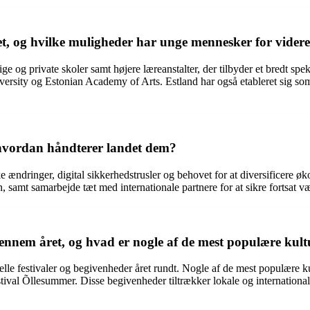
t, og hvilke muligheder har unge mennesker for vider
ge og private skoler samt højere læreanstalter, der tilbyder et bredt 
iversity og Estonian Academy of Arts. Estland har også etableret sig so
g hvordan håndterer landet dem?
ke ændringer, digital sikkerhedstrusler og behovet for at diversificere 
n, samt samarbejde tæt med internationale partnere for at sikre fortsat væk
gennem året, og hvad er nogle af de mest populære kult
onelle festivaler og begivenheder året rundt. Nogle af de mest populære 
stival Õllesummer. Disse begivenheder tiltrækker lokale og international