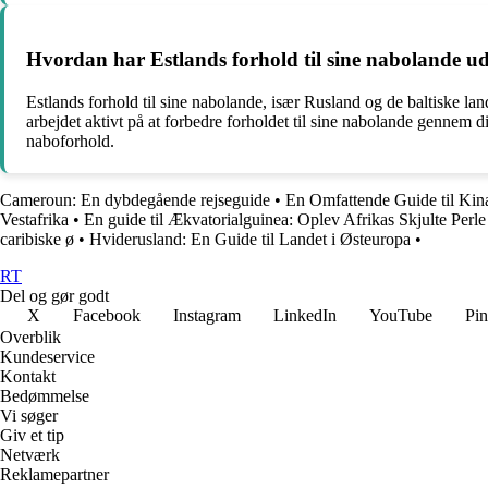
Hvordan har Estlands forhold til sine nabolande ud
Estlands forhold til sine nabolande, især Rusland og de baltiske la
arbejdet aktivt på at forbedre forholdet til sine nabolande gennem d
naboforhold.
Cameroun: En dybdegående rejseguide
•
En Omfattende Guide til Kin
Vestafrika
•
En guide til Ækvatorialguinea: Oplev Afrikas Skjulte Perle
caribiske ø
•
Hviderusland: En Guide til Landet i Østeuropa
•
RT
Del og gør godt
X
Facebook
Instagram
LinkedIn
YouTube
Pin
Overblik
Kundeservice
Kontakt
Bedømmelse
Vi søger
Giv et tip
Netværk
Reklamepartner