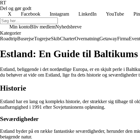
RT
Del og gør godt
X
Facebook
Instagram
LinkedIn
YouTube
Pin
Min konto
Bliv medlem
Nyhedsbreve
Kategorier
Roadtrip
Busrejse
Togrejse
Skib
Charter
Overnatning
Getaway
Firma
Event
Estland: En Guide til Baltikums 
Estland, beliggende i det nordøstlige Europa, er en skjult perle i Balti
du behøver at vide om Estland, lige fra dets historie og seværdigheder ti
Historie
Estland har en lang og kompleks historie, der strækker sig tilbage til 
uafhængighed i 1991 efter Sovjetunionens opløsning.
Seværdigheder
Estland byder på en række fantastiske seværdigheder, herunder den mid
betagende natur.