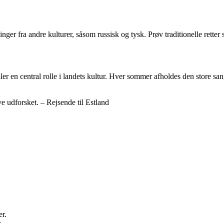
ninger fra andre kulturer, såsom russisk og tysk. Prøv traditionelle rett
ller en central rolle i landets kultur. Hver sommer afholdes den store sa
ive udforsket. – Rejsende til Estland
er.
.