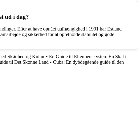
et ud i dag?
pændinger. Efter at have opnået uafhængighed i 1991 har Estland
samarbejde og sikkerhed for at opretholde stabilitet og gode
 med Skønhed og Kultur
•
En Guide til Elfenbenskysten: En Skat i
uide til Det Skønne Land
•
Cuba: En dybdegående guide til den