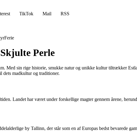
terest
TikTok
Mail
RSS
yr
Ferie
Skjulte Perle
kum. Med sin rige historie, smukke natur og unikke kultur tiltrækker Estl
l dets madkultur og traditioner.
oldtiden. Landet har været under forskellige magter gennem årene, herun
delalderlige by Tallinn, der står som en af Europas bedst bevarede ga