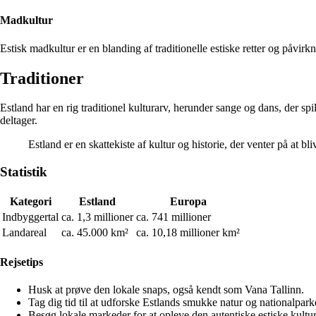
Madkultur
Estisk madkultur er en blanding af traditionelle estiske retter og påvirk
Traditioner
Estland har en rig traditionel kulturarv, herunder sange og dans, der spi
deltager.
Estland er en skattekiste af kultur og historie, der venter på at bl
Statistik
Kategori
Estland
Europa
Indbyggertal
ca. 1,3 millioner
ca. 741 millioner
Landareal
ca. 45.000 km²
ca. 10,18 millioner km²
Rejsetips
Husk at prøve den lokale snaps, også kendt som Vana Tallinn.
Tag dig tid til at udforske Estlands smukke natur og nationalpark
Besøg lokale markeder for at opleve den autentiske estiske kultur