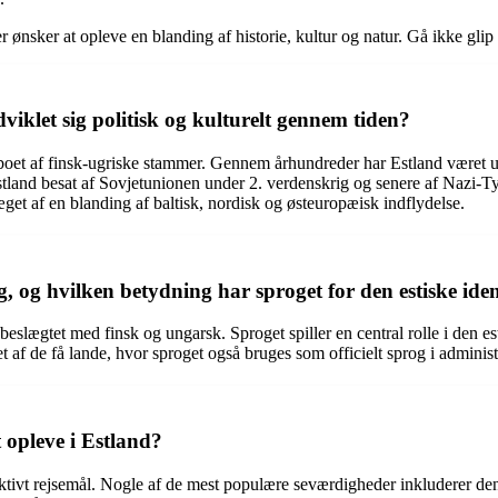
er ønsker at opleve en blanding af historie, kultur og natur. Gå ikke gli
viklet sig politisk og kulturelt gennem tiden?
 beboet af finsk-ugriske stammer. Gennem århundreder har Estland været u
tland besat af Sovjetunionen under 2. verdenskrig og senere af Nazi-Tys
get af en blanding af baltisk, nordisk og østeuropæisk indflydelse.
g, og hvilken betydning har sproget for den estiske iden
eslægtet med finsk og ungarsk. Sproget spiller en central rolle i den esti
 et af de få lande, hvor sproget også bruges som officielt sprog i admini
 opleve i Estland?
ttraktivt rejsemål. Nogle af de mest populære seværdigheder inkluderer d