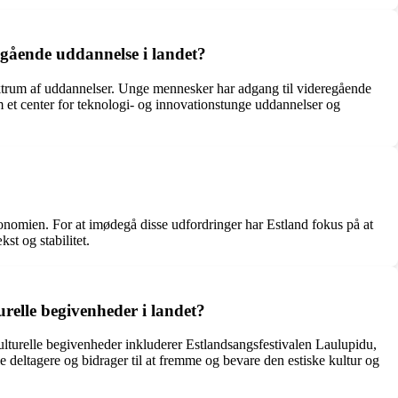
egående uddannelse i landet?
spektrum af uddannelser. Unge mennesker har adgang til videregående
m et center for teknologi- og innovationstunge uddannelser og
økonomien. For at imødegå disse udfordringer har Estland fokus på at
st og stabilitet.
urelle begivenheder i landet?
kulturelle begivenheder inkluderer Estlandsangsfestivalen Laulupidu,
e deltagere og bidrager til at fremme og bevare den estiske kultur og