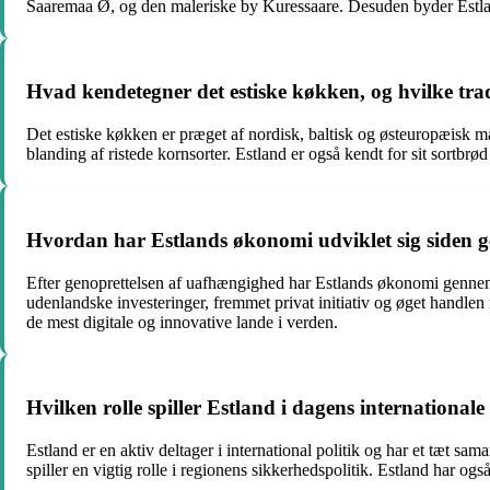
Saaremaa Ø, og den maleriske by Kuressaare. Desuden byder Estland
Hvad kendetegner det estiske køkken, og hvilke trad
Det estiske køkken er præget af nordisk, baltisk og østeuropæisk mad
blanding af ristede kornsorter. Estland er også kendt for sit sortbrø
Hvordan har Estlands økonomi udviklet sig siden g
Efter genoprettelsen af uafhængighed har Estlands økonomi gennemg
udenlandske investeringer, fremmet privat initiativ og øget handlen 
de mest digitale og innovative lande i verden.
Hvilken rolle spiller Estland i dagens internationa
Estland er en aktiv deltager i international politik og har et tæt 
spiller en vigtig rolle i regionens sikkerhedspolitik. Estland har og