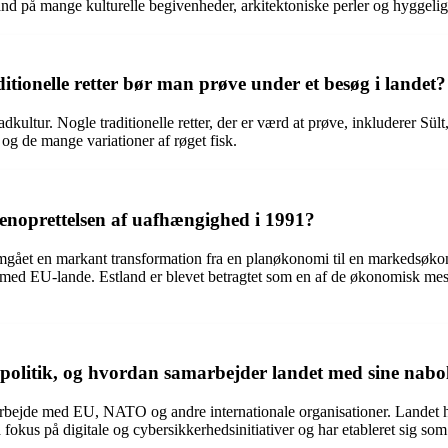
 på mange kulturelle begivenheder, arkitektoniske perler og hyggelige
itionelle retter bør man prøve under et besøg i landet?
kultur. Nogle traditionelle retter, der er værd at prøve, inkluderer Sül
d og de mange variationer af røget fisk.
enoprettelsen af uafhængighed i 1991?
ået en markant transformation fra en planøkonomi til en markedsøkonom
med EU-lande. Estland er blevet betragtet som en af de økonomisk mest su
le politik, og hvordan samarbejder landet med sine nab
samarbejde med EU, NATO og andre internationale organisationer. Landet h
så fokus på digitale og cybersikkerhedsinitiativer og har etableret sig s