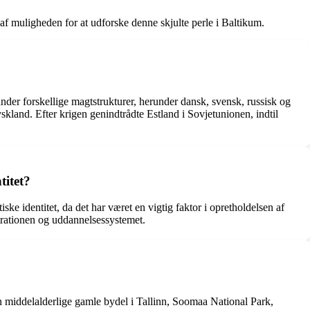
p af muligheden for at udforske denne skjulte perle i Baltikum.
nder forskellige magtstrukturer, herunder dansk, svensk, russisk og
kland. Efter krigen genindtrådte Estland i Sovjetunionen, indtil
titet?
ske identitet, da det har været en vigtig faktor i opretholdelsen af
strationen og uddannelsessystemet.
en middelalderlige gamle bydel i Tallinn, Soomaa National Park,