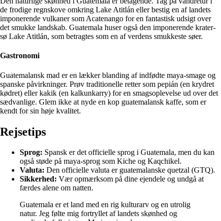
Den naturlige skønhed i Guatemala er betagende. Tag på vandretur i
de frodige regnskove omkring Lake Atitlán eller bestig en af landets
imponerende vulkaner som Acatenango for en fantastisk udsigt over
det smukke landskab. Guatemala huser også den imponerende krater-
sø Lake Atitlán, som betragtes som en af verdens smukkeste søer.
Gastronomi
Guatemalansk mad er en lækker blanding af indfødte maya-smage og
spanske påvirkninger. Prøv traditionelle retter som pepián (en krydret
kødret) eller kakik (en kalkunkarry) for en smagsoplevelse ud over det
sædvanlige. Glem ikke at nyde en kop guatemalansk kaffe, som er
kendt for sin høje kvalitet.
Rejsetips
Sprog:
Spansk er det officielle sprog i Guatemala, men du kan
også støde på maya-sprog som Kiche og Kaqchikel.
Valuta:
Den officielle valuta er guatemalanske quetzal (GTQ).
Sikkerhed:
Vær opmærksom på dine ejendele og undgå at
færdes alene om natten.
Guatemala er et land med en rig kulturarv og en utrolig
natur. Jeg følte mig fortryllet af landets skønhed og