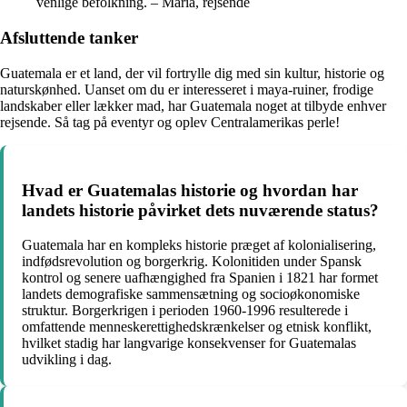
venlige befolkning. – Maria, rejsende
Afsluttende tanker
Guatemala er et land, der vil fortrylle dig med sin kultur, historie og
naturskønhed. Uanset om du er interesseret i maya-ruiner, frodige
landskaber eller lækker mad, har Guatemala noget at tilbyde enhver
rejsende. Så tag på eventyr og oplev Centralamerikas perle!
Hvad er Guatemalas historie og hvordan har
landets historie påvirket dets nuværende status?
Guatemala har en kompleks historie præget af kolonialisering,
indfødsrevolution og borgerkrig. Kolonitiden under Spansk
kontrol og senere uafhængighed fra Spanien i 1821 har formet
landets demografiske sammensætning og socioøkonomiske
struktur. Borgerkrigen i perioden 1960-1996 resulterede i
omfattende menneskerettighedskrænkelser og etnisk konflikt,
hvilket stadig har langvarige konsekvenser for Guatemalas
udvikling i dag.