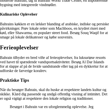
moderne Bahrain, tag til Bahrain World Trade Center, en imponerende
bygning med integrerede vindmøller.
Kulinariske Oplevelser
Bahrains køkken er en lækker blanding af arabiske, indiske og persiske
påvirkninger. Prøv lokale retter som Machboos, en krydret risret med
kød, eller Shawarma, en populær street food. Besøg Souq Waqif for at
smage på lokale delikatesser og købe souvenirs.
Ferieoplevelser
Bahrain tilbyder en bred vifte af ferieoplevelser, fra luksuriøse resorts
ved havet til spændende vandsportsaktiviteter. Besøg Al Dar Islands
for at slappe af på de hvide sandstrande eller tag på en dykkertur for at
udforske de farverige koralrev.
Praktiske Tips
Når du besøger Bahrain, skal du huske at respektere landets kultur og
skikke. Klæd dig passende og undgå offentlig visning af intimitet. Det
er også vigtigt at respektere den lokale religion og traditioner.
Besøget i Bahrain var en uforglemmelig oplevelse. Jeg