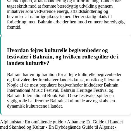
vandknaphed, affaldshåndtering og luftforurening. Landet har
taget skridt mod at fremme bæredygtig udvikling gennem
initiativer som vedvarende energi, affaldshåndtering og
bevarelse af naturlige økosystemer. Der er stadig plads til
forbedring, men Bahrain arbejder hen imod en mere bæredygtig
fremtid.
Hvordan fejres kulturelle begivenheder og
festivaler i Bahrain, og hvilken rolle spiller de i
landets kulturliv?
Bahrain har en rig tradition for at fejre kulturelle begivenheder
og festivaler, der fremhæver landets kunst, musik og litteratur.
Nogle af de mest populære begivenheder inkluderer Bahrain
International Music Festival, Bahrain Heritage Festival og
Bahrain International Book Fair. Disse festivaler spiller en
vigtig rolle i at fremme Bahrains kulturelle arv og skabe en
dynamisk kulturscene i landet.
Afghanistan: En omfattende guide
•
Albanien: En Guide til Landet
med Skønhed og Kultur
•
En Dybdegående Guide til Algeriet
•