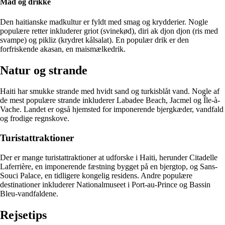
Mad og drikke
Den haitianske madkultur er fyldt med smag og krydderier. Nogle
populære retter inkluderer griot (svinekød), diri ak djon djon (ris med
svampe) og pikliz (krydret kålsalat). En populær drik er den
forfriskende akasan, en maismælkedrik.
Natur og strande
Haiti har smukke strande med hvidt sand og turkisblåt vand. Nogle af
de mest populære strande inkluderer Labadee Beach, Jacmel og Île-à-
Vache. Landet er også hjemsted for imponerende bjergkæder, vandfald
og frodige regnskove.
Turistattraktioner
Der er mange turistattraktioner at udforske i Haiti, herunder Citadelle
Laferrière, en imponerende fæstning bygget på en bjergtop, og Sans-
Souci Palace, en tidligere kongelig residens. Andre populære
destinationer inkluderer Nationalmuseet i Port-au-Prince og Bassin
Bleu-vandfaldene.
Rejsetips