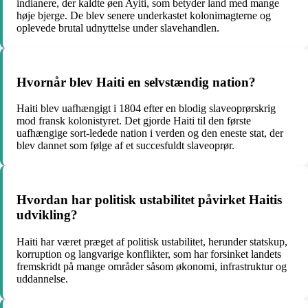
indianere, der kaldte øen Ayiti, som betyder land med mange
høje bjerge. De blev senere underkastet kolonimagterne og
oplevede brutal udnyttelse under slavehandlen.
Hvornår blev Haiti en selvstændig nation?
Haiti blev uafhængigt i 1804 efter en blodig slaveoprørskrig
mod fransk kolonistyret. Det gjorde Haiti til den første
uafhængige sort-ledede nation i verden og den eneste stat, der
blev dannet som følge af et succesfuldt slaveoprør.
Hvordan har politisk ustabilitet påvirket Haitis
udvikling?
Haiti har været præget af politisk ustabilitet, herunder statskup,
korruption og langvarige konflikter, som har forsinket landets
fremskridt på mange områder såsom økonomi, infrastruktur og
uddannelse.