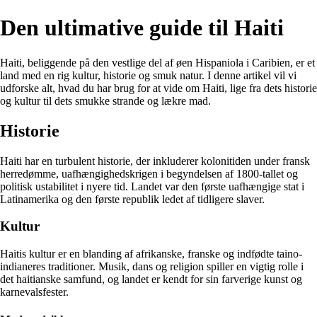
Den ultimative guide til Haiti
Haiti, beliggende på den vestlige del af øen Hispaniola i Caribien, er et
land med en rig kultur, historie og smuk natur. I denne artikel vil vi
udforske alt, hvad du har brug for at vide om Haiti, lige fra dets historie
og kultur til dets smukke strande og lækre mad.
Historie
Haiti har en turbulent historie, der inkluderer kolonitiden under fransk
herredømme, uafhængighedskrigen i begyndelsen af 1800-tallet og
politisk ustabilitet i nyere tid. Landet var den første uafhængige stat i
Latinamerika og den første republik ledet af tidligere slaver.
Kultur
Haitis kultur er en blanding af afrikanske, franske og indfødte taino-
indianeres traditioner. Musik, dans og religion spiller en vigtig rolle i
det haitianske samfund, og landet er kendt for sin farverige kunst og
karnevalsfester.