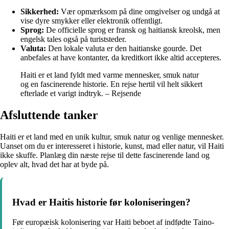
Sikkerhed:
Vær opmærksom på dine omgivelser og undgå at
vise dyre smykker eller elektronik offentligt.
Sprog:
De officielle sprog er fransk og haitiansk kreolsk, men
engelsk tales også på turiststeder.
Valuta:
Den lokale valuta er den haitianske gourde. Det
anbefales at have kontanter, da kreditkort ikke altid accepteres.
Haiti er et land fyldt med varme mennesker, smuk natur
og en fascinerende historie. En rejse hertil vil helt sikkert
efterlade et varigt indtryk. – Rejsende
Afsluttende tanker
Haiti er et land med en unik kultur, smuk natur og venlige mennesker.
Uanset om du er interesseret i historie, kunst, mad eller natur, vil Haiti
ikke skuffe. Planlæg din næste rejse til dette fascinerende land og
oplev alt, hvad det har at byde på.
Hvad er Haitis historie før koloniseringen?
Før europæisk kolonisering var Haiti beboet af indfødte Taino-